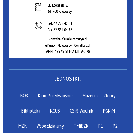
ul. Kołłątaja 7,
63-700 Krotoszyn
tel.
62 725 42 01
fax.
62 594 04 36
kontakt(a)um.krotoszyn.pl
ePuap: /krotoszyn/SkrytkaESP
AE:PL-18925-51162-DIDWC-28
JEDNOSTKI:
KOK
Kino Przedwiośnie
Muzeum
-Zbiory
Biblioteka
KCUS
CSiR Wodnik
PGKiM
MZK
Współdziałamy
TMiBZK
P1
P2