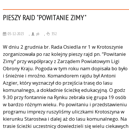
PIESZY RAJD "POWITANIE ZIMY"
05-12-2023
,
pb
,
352
W dniu 2 grudnia br. Rada Osiedla nr 1 w Krotoszynie
zorganizowała po raz kolejny pieszy rajd pn. ”Powitanie
Zimy” przy współpracy z Zarządem Powiatowym Ligi
Obrony Kraju. Pogoda w tym roku nam dopisała bo było
i śnieżnie i mroźno. Komandorem rajdu był Antoni
Azgier, który wyznaczył do przejścia trasę do lasu
komunalnego, a dokładnie ścieżkę edukacyjną. O godz
9.30 przy fontannie na Rynku zebrała się grupa 19 osób
w bardzo różnym wieku. Po powitaniu i przedstawieniu
programu imprezy ruszyliśmy uliczkami Krotoszyna w
kierunku Starostwa i dalej aż do lasu komunalnego. Na
trasie ścieżki uczestnicy dowiedzieli się wielu ciekawych