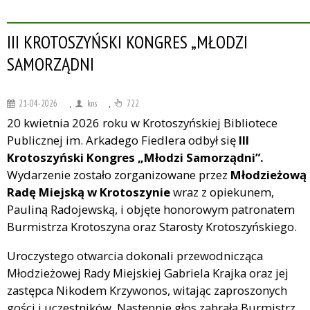
III KROTOSZYŃSKI KONGRES „MŁODZI
SAMORZĄDNI
21-04-2026
,
kns
,
722
20 kwietnia 2026 roku w Krotoszyńskiej Bibliotece
Publicznej im. Arkadego Fiedlera odbył się
III
Krotoszyński Kongres „Młodzi Samorządni”.
Wydarzenie zostało zorganizowane przez
Młodzieżową
Radę Miejską w Krotoszynie
wraz z opiekunem,
Pauliną Radojewską, i objęte honorowym patronatem
Burmistrza Krotoszyna oraz Starosty Krotoszyńskiego.
Uroczystego otwarcia dokonali przewodnicząca
Młodzieżowej Rady Miejskiej Gabriela Krajka oraz jej
zastępca Nikodem Krzywonos, witając zaproszonych
gości i uczestników. Następnie głos zabrała Burmistrz