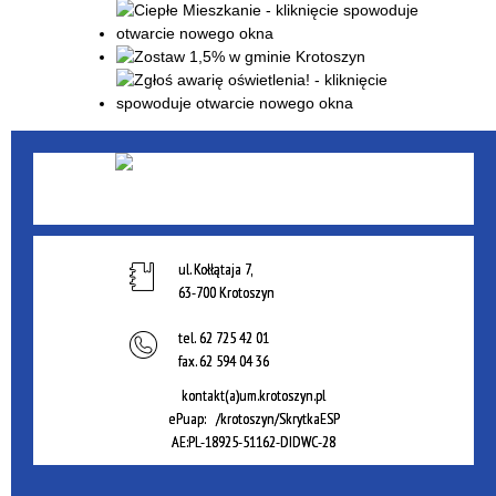
ul. Kołłątaja 7,
63-700 Krotoszyn
tel.
62 725 42 01
fax.
62 594 04 36
kontakt(a)um.krotoszyn.pl
ePuap: /krotoszyn/SkrytkaESP
AE:PL-18925-51162-DIDWC-28