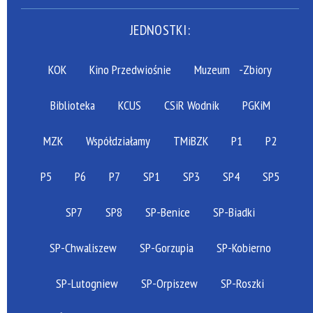
JEDNOSTKI:
KOK
Kino Przedwiośnie
Muzeum
-Zbiory
Biblioteka
KCUS
CSiR Wodnik
PGKiM
MZK
Współdziałamy
TMiBZK
P1
P2
P5
P6
P7
SP1
SP3
SP4
SP5
SP7
SP8
SP-Benice
SP-Biadki
SP-Chwaliszew
SP-Gorzupia
SP-Kobierno
SP-Lutogniew
SP-Orpiszew
SP-Roszki