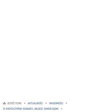
JESTEŚ TUTAJ
AKTUALNOŚCI
WIADOMOŚCI
III KROTOSZYŃSKI KONGRES „MŁODZI SAMORZĄDNI