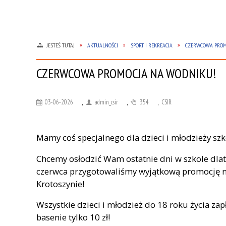
JESTEŚ TUTAJ
AKTUALNOŚCI
SPORT I REKREACJA
CZERWCOWA PROM
CZERWCOWA PROMOCJA NA WODNIKU!
03-06-2026
,
admin_csir
,
354
,
CSIR
Mamy coś specjalnego dla dzieci i młodzieży szk
Chcemy osłodzić Wam ostatnie dni w szkole dlat
czerwca przygotowaliśmy wyjątkową promocję n
Krotoszynie!
Wszystkie dzieci i młodzież do 18 roku życia za
basenie tylko 10 zł!