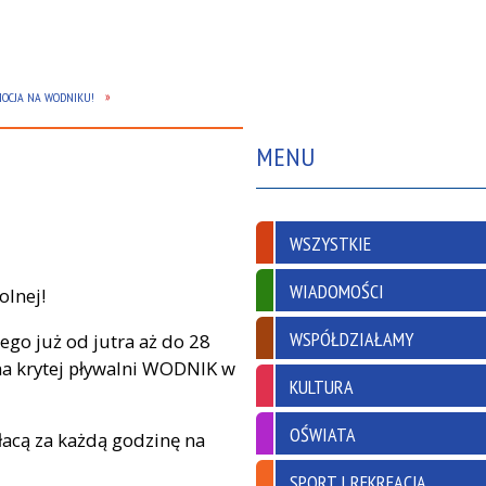
OCJA NA WODNIKU!
MENU
WSZYSTKIE
WIADOMOŚCI
olnej!
WSPÓŁDZIAŁAMY
ego już od jutra aż do 28
a krytej pływalni WODNIK w
KULTURA
OŚWIATA
płacą za każdą godzinę na
SPORT I REKREACJA