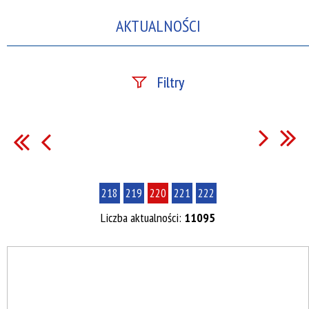
AKTUALNOŚCI
Filtry
Szukana fraza
Data publikacji
218
219
220
221
222
—
Liczba aktualności:
11095
Kategoria