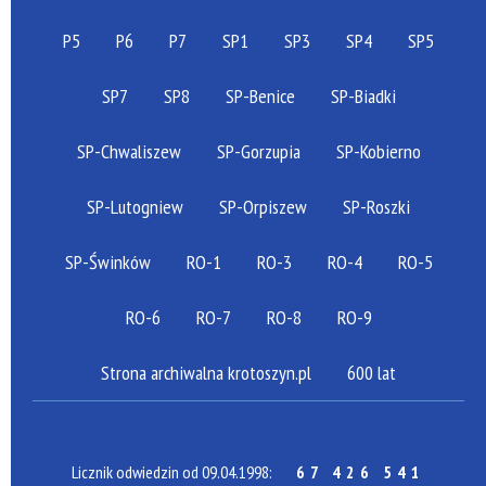
P5
P6
P7
SP1
SP3
SP4
SP5
SP7
SP8
SP-Benice
SP-Biadki
SP-Chwaliszew
SP-Gorzupia
SP-Kobierno
SP-Lutogniew
SP-Orpiszew
SP-Roszki
SP-Świnków
RO-1
RO-3
RO-4
RO-5
RO-6
RO-7
RO-8
RO-9
Strona archiwalna krotoszyn.pl
600 lat
Licznik odwiedzin od 09.04.1998:
67 426 541