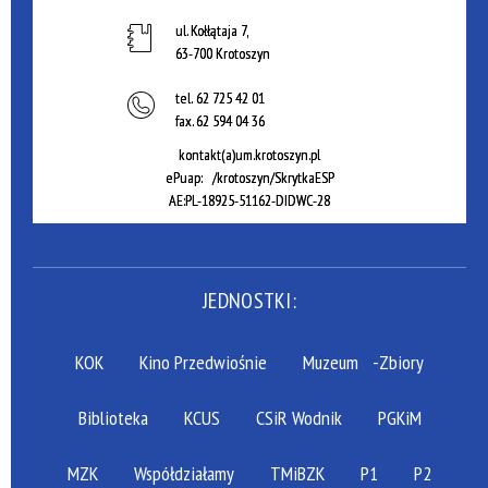
ul. Kołłątaja 7,
63-700 Krotoszyn
tel.
62 725 42 01
fax.
62 594 04 36
kontakt(a)um.krotoszyn.pl
ePuap: /krotoszyn/SkrytkaESP
AE:PL-18925-51162-DIDWC-28
JEDNOSTKI:
KOK
Kino Przedwiośnie
Muzeum
-Zbiory
Biblioteka
KCUS
CSiR Wodnik
PGKiM
MZK
Współdziałamy
TMiBZK
P1
P2