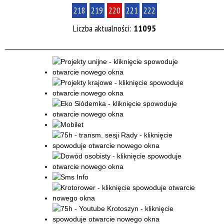
218
219
220
221
222
Liczba aktualności:
11095