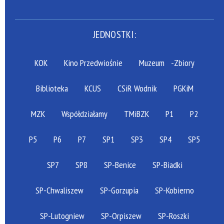
JEDNOSTKI:
KOK
Kino Przedwiośnie
Muzeum
-Zbiory
Biblioteka
KCUS
CSiR Wodnik
PGKiM
MZK
Współdziałamy
TMiBZK
P1
P2
P5
P6
P7
SP1
SP3
SP4
SP5
SP7
SP8
SP-Benice
SP-Biadki
SP-Chwaliszew
SP-Gorzupia
SP-Kobierno
SP-Lutogniew
SP-Orpiszew
SP-Roszki