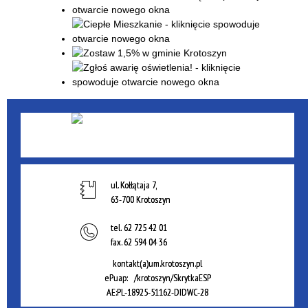
ul. Kołłątaja 7,
63-700 Krotoszyn
tel.
62 725 42 01
fax.
62 594 04 36
kontakt(a)um.krotoszyn.pl
ePuap: /krotoszyn/SkrytkaESP
AE:PL-18925-51162-DIDWC-28