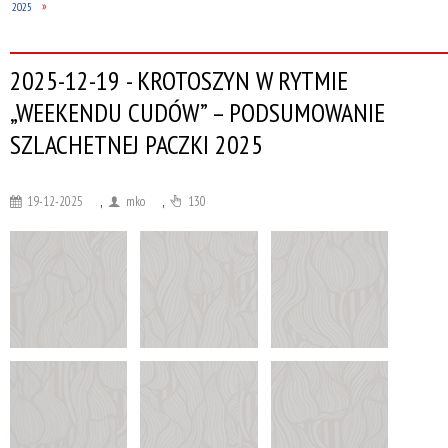
2025
2025-12-19 - KROTOSZYN W RYTMIE
„WEEKENDU CUDÓW” – PODSUMOWANIE
SZLACHETNEJ PACZKI 2025
19-12-2025
,
mko
,
130