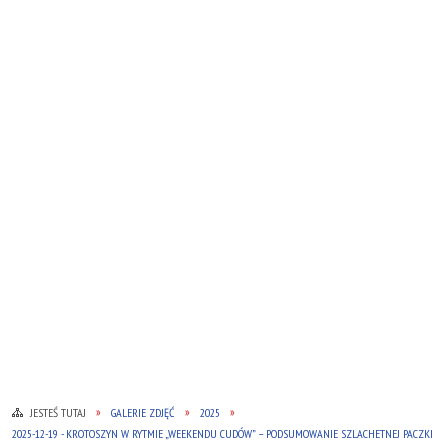
JESTEŚ TUTAJ
GALERIE ZDJĘĆ
2025
2025-12-19 - KROTOSZYN W RYTMIE „WEEKENDU CUDÓW” – PODSUMOWANIE SZLACHETNEJ PACZKI