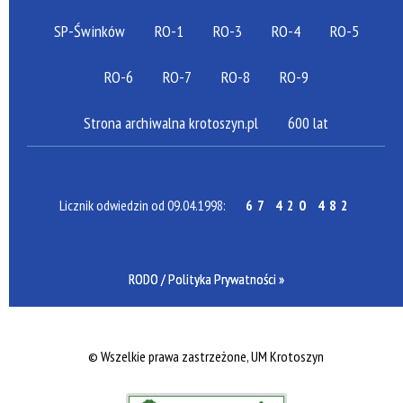
SP-Świnków
RO-1
RO-3
RO-4
RO-5
RO-6
RO-7
RO-8
RO-9
Strona archiwalna krotoszyn.pl
600 lat
Licznik odwiedzin od 09.04.1998:
67 420 482
RODO / Polityka Prywatności »
©
Wszelkie prawa zastrzeżone, UM Krotoszyn