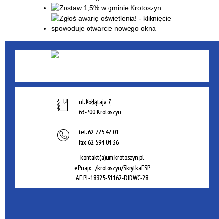
ul. Kołłątaja 7,
63-700 Krotoszyn
tel.
62 725 42 01
fax.
62 594 04 36
kontakt(a)um.krotoszyn.pl
ePuap: /krotoszyn/SkrytkaESP
AE:PL-18925-51162-DIDWC-28