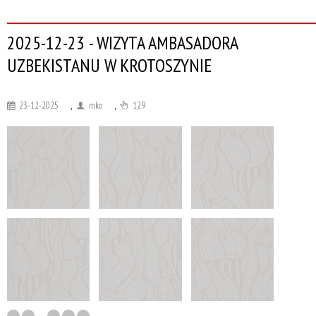
2025-12-23 - WIZYTA AMBASADORA
UZBEKISTANU W KROTOSZYNIE
23-12-2025
,
mko
,
129