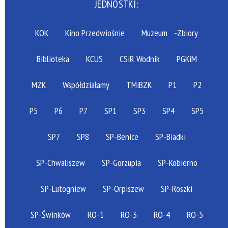
JEDNOSTKI:
KOK
Kino Przedwiośnie
Muzeum
-Zbiory
Biblioteka
KCUS
CSiR Wodnik
PGKiM
MZK
Współdziałamy
TMiBZK
P1
P2
P5
P6
P7
SP1
SP3
SP4
SP5
SP7
SP8
SP-Benice
SP-Biadki
SP-Chwaliszew
SP-Gorzupia
SP-Kobierno
SP-Lutogniew
SP-Orpiszew
SP-Roszki
SP-Świnków
RO-1
RO-3
RO-4
RO-5