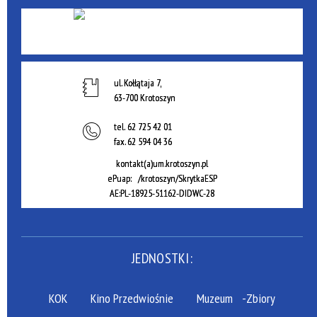
ul. Kołłątaja 7,
63-700 Krotoszyn
tel.
62 725 42 01
fax.
62 594 04 36
kontakt(a)um.krotoszyn.pl
ePuap: /krotoszyn/SkrytkaESP
AE:PL-18925-51162-DIDWC-28
JEDNOSTKI:
KOK
Kino Przedwiośnie
Muzeum
-Zbiory