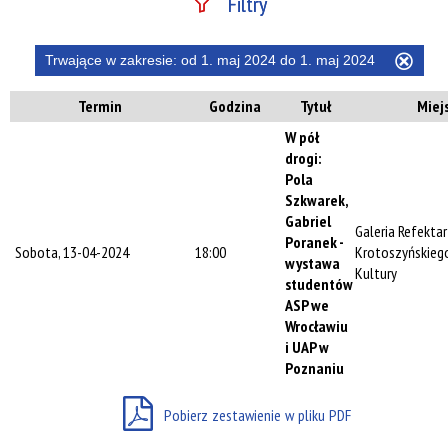
Filtry
Szukana fraza
Trwające w zakresie:
od 1. maj 2024 do 1. maj 2024
Usuń
ten
Termin
Godzina
Tytuł
Miej
filtr
Kategoria
W pół
drogi:
Pola
Szkwarek,
Trwające w
Gabriel
Galeria Refekta
zakresie
Poranek -
Sobota, 13-04-2024
18:00
Krotoszyńskieg
wystawa
Kultury
—
studentów
ASP we
Miejsce
Wrocławiu
i UAP w
Poznaniu
Organizator
Pobierz zestawienie w pliku PDF