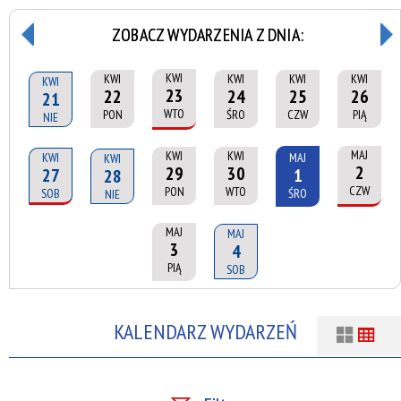
ZOBACZ WYDARZENIA Z DNIA:
KWI
KWI
KWI
KWI
KWI
KWI
23
22
24
25
26
21
WTO
PON
ŚRO
CZW
PIĄ
NIE
MAJ
KWI
KWI
KWI
MAJ
KWI
2
29
30
27
1
28
CZW
PON
WTO
SOB
ŚRO
NIE
MAJ
MAJ
3
4
PIĄ
SOB
KALENDARZ WYDARZEŃ