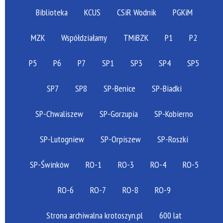
Biblioteka
KCUS
CSiR Wodnik
PGKiM
MZK
Współdziałamy
TMiBZK
P1
P2
P5
P6
P7
SP1
SP3
SP4
SP5
SP7
SP8
SP-Benice
SP-Biadki
SP-Chwaliszew
SP-Gorzupia
SP-Kobierno
SP-Lutogniew
SP-Orpiszew
SP-Roszki
SP-Świnków
RO-1
RO-3
RO-4
RO-5
RO-6
RO-7
RO-8
RO-9
Strona archiwalna krotoszyn.pl
600 lat