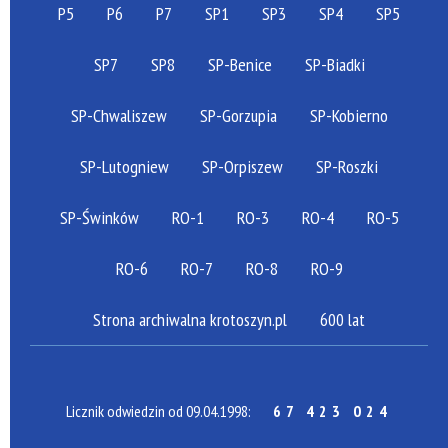
P5
P6
P7
SP1
SP3
SP4
SP5
SP7
SP8
SP-Benice
SP-Biadki
SP-Chwaliszew
SP-Gorzupia
SP-Kobierno
SP-Lutogniew
SP-Orpiszew
SP-Roszki
SP-Świnków
RO-1
RO-3
RO-4
RO-5
RO-6
RO-7
RO-8
RO-9
Strona archiwalna krotoszyn.pl
600 lat
Licznik odwiedzin od 09.04.1998:
67 423 024