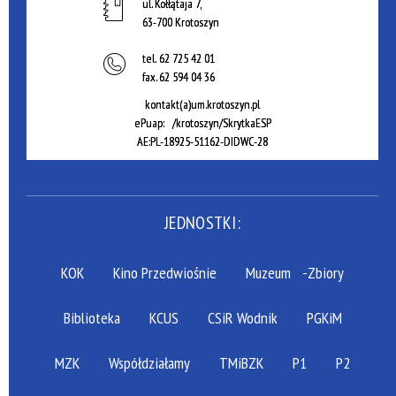
ul. Kołłątaja 7,
63-700 Krotoszyn
tel.
62 725 42 01
fax.
62 594 04 36
kontakt(a)um.krotoszyn.pl
ePuap: /krotoszyn/SkrytkaESP
AE:PL-18925-51162-DIDWC-28
JEDNOSTKI:
KOK
Kino Przedwiośnie
Muzeum
-Zbiory
Biblioteka
KCUS
CSiR Wodnik
PGKiM
MZK
Współdziałamy
TMiBZK
P1
P2