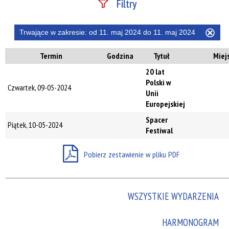
Filtry
Szukana fraza
Trwające w zakresie:
od 11. maj 2024 do 11. maj 2024
Usu
ten
Termin
Godzina
Tytuł
Miej
filtr
Kategoria
20 lat
Polski w
Czwartek, 09-05-2024
Unii
Europejskiej
Trwające w
Spacer
zakresie
Piątek, 10-05-2024
Festiwal
—
Pobierz zestawienie w pliku PDF
Miejsce
WSZYSTKIE WYDARZENIA
Organizator
HARMONOGRAM