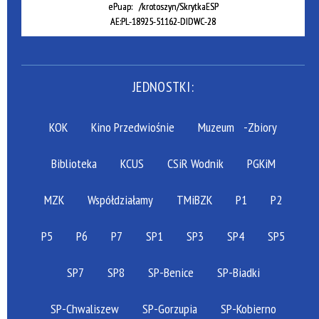
ePuap: /krotoszyn/SkrytkaESP
AE:PL-18925-51162-DIDWC-28
JEDNOSTKI:
KOK
Kino Przedwiośnie
Muzeum
-Zbiory
Biblioteka
KCUS
CSiR Wodnik
PGKiM
MZK
Współdziałamy
TMiBZK
P1
P2
P5
P6
P7
SP1
SP3
SP4
SP5
SP7
SP8
SP-Benice
SP-Biadki
SP-Chwaliszew
SP-Gorzupia
SP-Kobierno