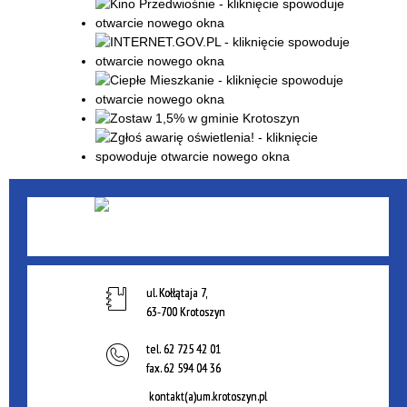
ul. Kołłątaja 7,
63-700 Krotoszyn
tel.
62 725 42 01
fax.
62 594 04 36
kontakt(a)um.krotoszyn.pl