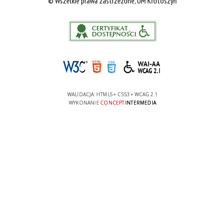
©
Wszelkie prawa zastrzeżone, UM Krotoszyn
WALIDACJA:
HTML5
+
CSS3
+
WCAG 2.1
WYKONANIE
CONCEPT
INTERMEDIA