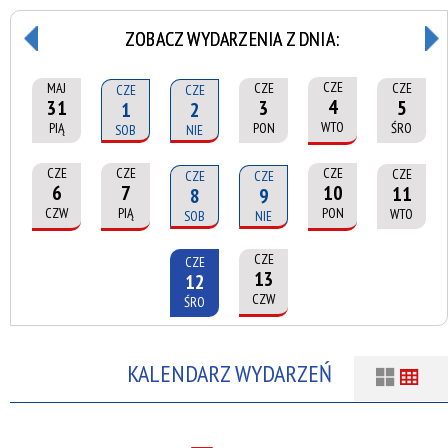
ZOBACZ WYDARZENIA Z DNIA:
CZE
MAJ
CZE
CZE
CZE
CZE
4
31
3
5
1
2
WTO
PIĄ
PON
ŚRO
SOB
NIE
CZE
CZE
CZE
CZE
CZE
CZE
6
7
10
11
8
9
CZW
PIĄ
PON
WTO
SOB
NIE
CZE
CZE
13
12
CZW
ŚRO
KALENDARZ WYDARZEŃ