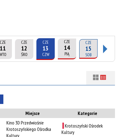
CZE
CZE
CZE
CZE
CZE
14
11
12
13
15
PIĄ
WTO
ŚRO
CZW
SOB
Filtry
Szukana fraza
Usuń
Kategoria
n
Miejsce
Kategorie
Kino 3D Przedwiośnie
Trwające w
Krotoszyński Ośrodek
—
Krotoszyńskiego Ośrodka
zakresie
Kultury
Kultury