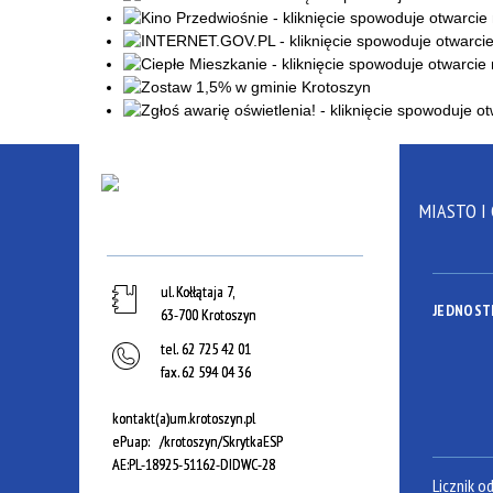
MIASTO I
ul. Kołłątaja 7,
JEDNOST
63-700 Krotoszyn
tel.
62 725 42 01
fax.
62 594 04 36
kontakt(a)um.krotoszyn.pl
ePuap: /krotoszyn/SkrytkaESP
AE:PL-18925-51162-DIDWC-28
Licznik o