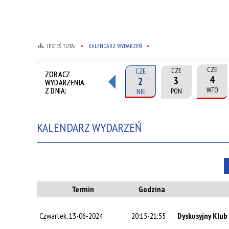
JESTEŚ TUTAJ
KALENDARZ WYDARZEŃ
CZE
CZE
CZE
ZOBACZ
4
3
2
WYDARZENIA
Z DNIA:
WTO
PON
NIE
KALENDARZ WYDARZEŃ
Termin
Godzina
Czwartek, 13-06-2024
20:15-21:55
Dyskusyjny Klu