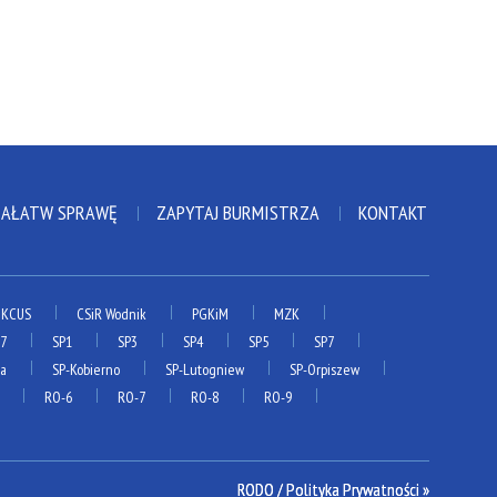
ZAŁATW SPRAWĘ
ZAPYTAJ BURMISTRZA
KONTAKT
KCUS
CSiR Wodnik
PGKiM
MZK
P7
SP1
SP3
SP4
SP5
SP7
ia
SP-Kobierno
SP-Lutogniew
SP-Orpiszew
RO-6
RO-7
RO-8
RO-9
RODO / Polityka Prywatności »