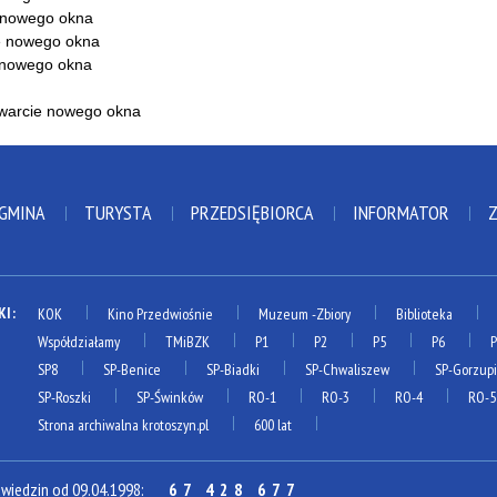
 GMINA
TURYSTA
PRZEDSIĘBIORCA
INFORMATOR
KI:
KOK
Kino Przedwiośnie
Muzeum
-Zbiory
Biblioteka
Współdziałamy
TMiBZK
P1
P2
P5
P6
SP8
SP-Benice
SP-Biadki
SP-Chwaliszew
SP-Gorzup
SP-Roszki
SP-Świnków
RO-1
RO-3
RO-4
RO-5
Strona archiwalna krotoszyn.pl
600 lat
dwiedzin od 09.04.1998:
67 428 677