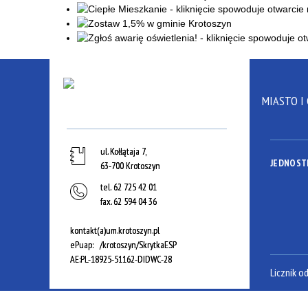
MIASTO I
ul. Kołłątaja 7,
JEDNOST
63-700 Krotoszyn
tel.
62 725 42 01
fax.
62 594 04 36
kontakt(a)um.krotoszyn.pl
ePuap: /krotoszyn/SkrytkaESP
AE:PL-18925-51162-DIDWC-28
Licznik o