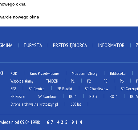
 GMINA
TURYSTA
PRZEDSIĘBIORCA
INFORMATOR
KI:
KOK
Kino Przedwiośnie
Muzeum
-Zbiory
Biblioteka
Współdziałamy
TMiBZK
P1
P2
P5
P6
SP8
SP-Benice
SP-Biadki
SP-Chwaliszew
SP-Gorzup
SP-Roszki
SP-Świnków
RO-1
RO-3
RO-4
RO-5
Strona archiwalna krotoszyn.pl
600 lat
dwiedzin od 09.04.1998:
67 425 914