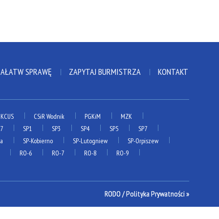
ZAŁATW SPRAWĘ
ZAPYTAJ BURMISTRZA
KONTAKT
KCUS
CSiR Wodnik
PGKiM
MZK
P7
SP1
SP3
SP4
SP5
SP7
ia
SP-Kobierno
SP-Lutogniew
SP-Orpiszew
RO-6
RO-7
RO-8
RO-9
RODO / Polityka Prywatności »