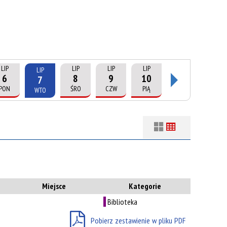
LIP
LIP
LIP
LIP
LIP
6
8
9
10
7
PON
ŚRO
CZW
PIĄ
WTO
Filtry
Szukana fraza
ń
Kategoria
Miejsce
Kategorie
Biblioteka
Trwające w
—
zakresie
Pobierz zestawienie w pliku PDF