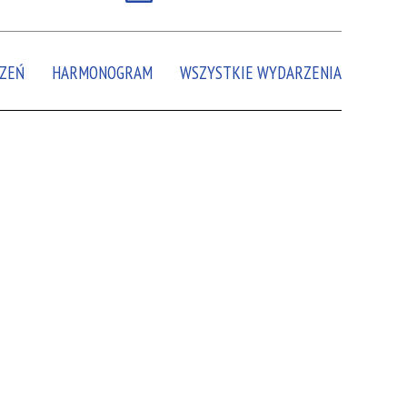
Miejsce
ZEŃ
HARMONOGRAM
WSZYSTKIE WYDARZENIA
Organizator
Promowane