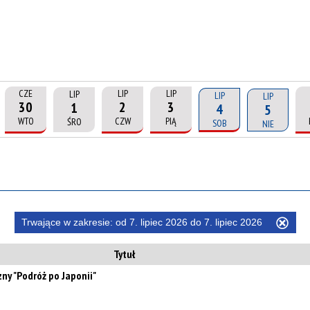
CZE
LIP
LIP
LIP
LIP
LIP
30
2
3
1
4
5
WTO
CZW
PIĄ
ŚRO
SOB
NIE
Trwające w zakresie:
od 7. lipiec 2026 do 7. lipiec 2026
Usu
ten
Tytuł
filtr
zny "Podróż po Japonii"