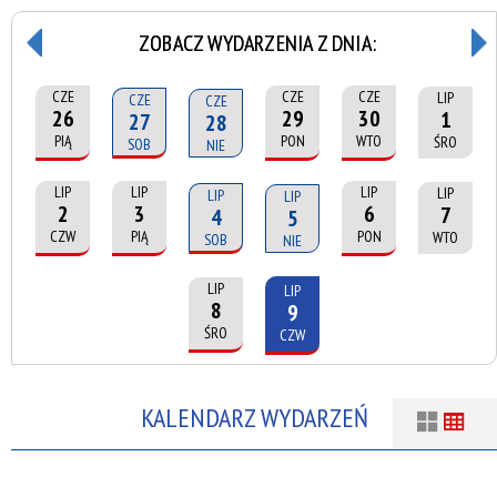
ZOBACZ WYDARZENIA Z DNIA:
CZE
CZE
CZE
LIP
CZE
CZE
26
29
30
1
27
28
PIĄ
PON
WTO
ŚRO
SOB
NIE
LIP
LIP
LIP
LIP
LIP
LIP
2
3
6
7
4
5
CZW
PIĄ
PON
WTO
SOB
NIE
LIP
LIP
8
9
ŚRO
CZW
KALENDARZ WYDARZEŃ