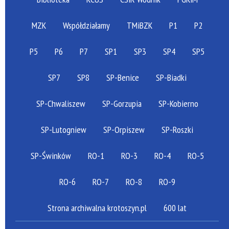
MZK
Współdziałamy
TMiBZK
P1
P2
P5
P6
P7
SP1
SP3
SP4
SP5
SP7
SP8
SP-Benice
SP-Biadki
SP-Chwaliszew
SP-Gorzupia
SP-Kobierno
SP-Lutogniew
SP-Orpiszew
SP-Roszki
SP-Świnków
RO-1
RO-3
RO-4
RO-5
RO-6
RO-7
RO-8
RO-9
Strona archiwalna krotoszyn.pl
600 lat