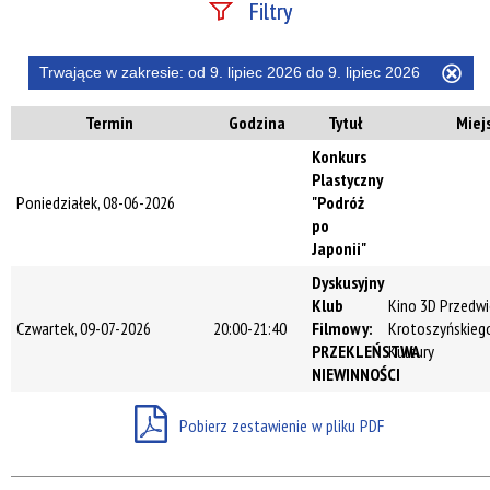
Filtry
Szukana fraza
Trwające w zakresie:
od 9. lipiec 2026 do 9. lipiec 2026
Usu
ten
Termin
Godzina
Tytuł
Miej
filtr
Kategoria
Konkurs
Plastyczny
Poniedziałek, 08-06-2026
"Podróż
po
Trwające w
Japonii"
zakresie
Dyskusyjny
Klub
Kino 3D Przedwi
—
Czwartek, 09-07-2026
20:00-21:40
Filmowy:
Krotoszyńskieg
Miejsce
PRZEKLEŃSTWA
Kultury
NIEWINNOŚCI
Pobierz zestawienie w pliku PDF
Organizator