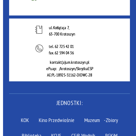
ul. Kołłątaja 7,
63-700 Krotoszyn
tel.
62 725 42 01
fax.
62 594 04 36
kontakt(a)um.krotoszyn.pl
ePuap: /krotoszyn/SkrytkaESP
AE:PL-18925-51162-DIDWC-28
JEDNOSTKI:
KOK
Kino Przedwiośnie
Muzeum
-Zbiory
Biblioteka
KCUS
CSiR Wodnik
PGKiM