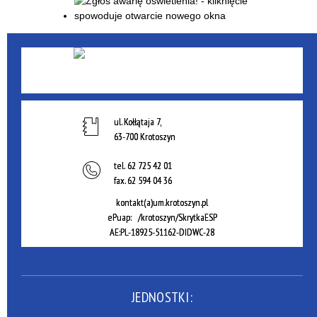
ul. Kołłątaja 7,
63-700 Krotoszyn
tel.
62 725 42 01
fax.
62 594 04 36
kontakt(a)um.krotoszyn.pl
ePuap: /krotoszyn/SkrytkaESP
AE:PL-18925-51162-DIDWC-28
JEDNOSTKI: