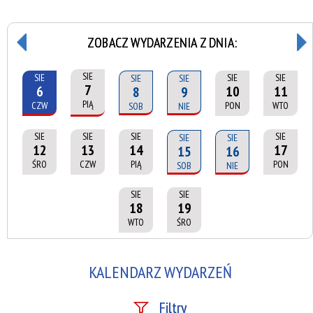
ZOBACZ WYDARZENIA Z DNIA:
SIE
SIE
SIE
SIE
SIE
SIE
7
6
10
11
8
9
PIĄ
CZW
PON
WTO
SOB
NIE
SIE
SIE
SIE
SIE
SIE
SIE
12
13
14
17
15
16
ŚRO
CZW
PIĄ
PON
SOB
NIE
SIE
SIE
18
19
WTO
ŚRO
KALENDARZ WYDARZEŃ
Filtry