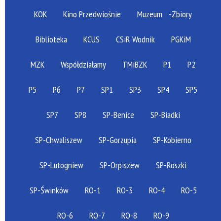
KOK
Kino Przedwiośnie
Muzeum
-Zbiory
Biblioteka
KCUS
CSiR Wodnik
PGKiM
MZK
Współdziałamy
TMiBZK
P1
P2
P5
P6
P7
SP1
SP3
SP4
SP5
SP7
SP8
SP-Benice
SP-Biadki
SP-Chwaliszew
SP-Gorzupia
SP-Kobierno
SP-Lutogniew
SP-Orpiszew
SP-Roszki
SP-Świnków
RO-1
RO-3
RO-4
RO-5
RO-6
RO-7
RO-8
RO-9