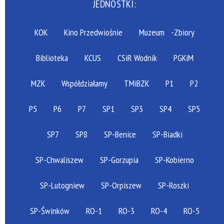
JEDNOSTKI:
KOK
Kino Przedwiośnie
Muzeum
-Zbiory
Biblioteka
KCUS
CSiR Wodnik
PGKiM
MZK
Współdziałamy
TMiBZK
P1
P2
P5
P6
P7
SP1
SP3
SP4
SP5
SP7
SP8
SP-Benice
SP-Biadki
SP-Chwaliszew
SP-Gorzupia
SP-Kobierno
SP-Lutogniew
SP-Orpiszew
SP-Roszki
SP-Świnków
RO-1
RO-3
RO-4
RO-5