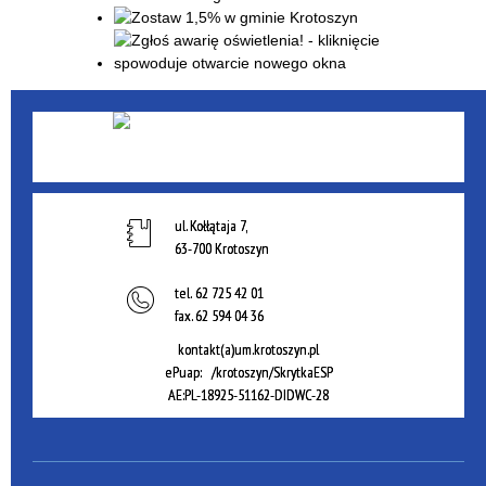
ul. Kołłątaja 7,
63-700 Krotoszyn
tel.
62 725 42 01
fax.
62 594 04 36
kontakt(a)um.krotoszyn.pl
ePuap: /krotoszyn/SkrytkaESP
AE:PL-18925-51162-DIDWC-28