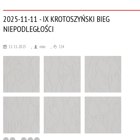
2025-11-11 - IX KROTOSZYŃSKI BIEG
NIEPODLEGŁOŚCI
11-11-2025
,
mko
,
114