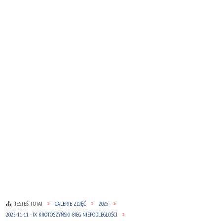
JESTEŚ TUTAJ
GALERIE ZDJĘĆ
2025
2025-11-11 - IX KROTOSZYŃSKI BIEG NIEPODLEGŁOŚCI