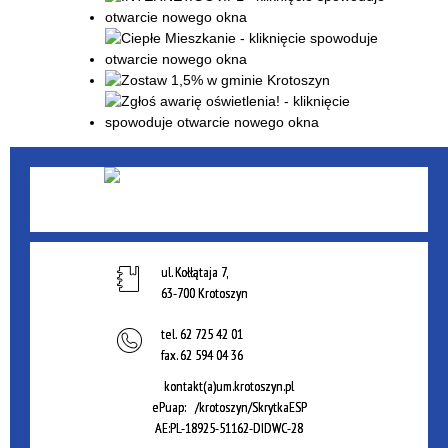
ul. Kołłątaja 7,
63-700 Krotoszyn
tel.
62 725 42 01
fax.
62 594 04 36
kontakt(a)um.krotoszyn.pl
ePuap: /krotoszyn/SkrytkaESP
AE:PL-18925-51162-DIDWC-28