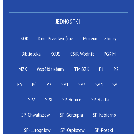
JEDNOSTKI:
KOK
Kino Przedwiośnie
Muzeum
-Zbiory
Biblioteka
KCUS
CSiR Wodnik
PGKiM
MZK
Współdziałamy
TMiBZK
P1
P2
P5
P6
P7
SP1
SP3
SP4
SP5
SP7
SP8
SP-Benice
SP-Biadki
SP-Chwaliszew
SP-Gorzupia
SP-Kobierno
SP-Lutogniew
SP-Orpiszew
SP-Roszki