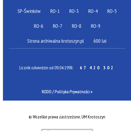
SP-Świnków
RO-1
RO-3
RO-4
RO-5
RO-6
RO-7
RO-8
RO-9
Strona archiwalna krotoszyn.pl
600 lat
Licznik odwiedzin od 09.04.1998:
67 420 302
RODO / Polityka Prywatności »
©
Wszelkie prawa zastrzeżone, UM Krotoszyn