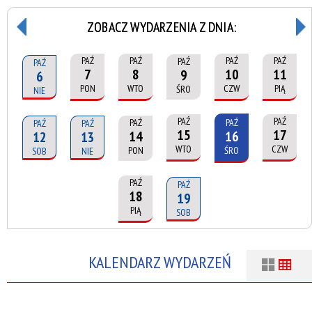
ZOBACZ WYDARZENIA Z DNIA:
PAŹ
PAŹ
PAŹ
PAŹ
PAŹ
PAŹ
7
8
10
11
9
6
PON
WTO
CZW
PIĄ
ŚRO
NIE
PAŹ
PAŹ
PAŹ
PAŹ
PAŹ
PAŹ
15
17
14
16
12
13
WTO
CZW
PON
ŚRO
SOB
NIE
PAŹ
PAŹ
18
19
PIĄ
SOB
KALENDARZ WYDARZEŃ