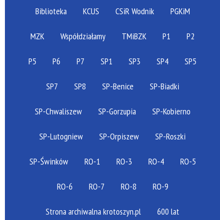
Biblioteka
KCUS
CSiR Wodnik
PGKiM
MZK
Współdziałamy
TMiBZK
P1
P2
P5
P6
P7
SP1
SP3
SP4
SP5
SP7
SP8
SP-Benice
SP-Biadki
SP-Chwaliszew
SP-Gorzupia
SP-Kobierno
SP-Lutogniew
SP-Orpiszew
SP-Roszki
SP-Świnków
RO-1
RO-3
RO-4
RO-5
RO-6
RO-7
RO-8
RO-9
Strona archiwalna krotoszyn.pl
600 lat