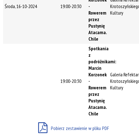
Środa, 16-10-2024
19:00-20:30
-
Krotoszyńskieg
Promowane
Rowerem
Kultury
przez
Pustynię
Atacama.
Chile
Spotkania
z
podróżnikami:
Marcin
Korzonek
Galeria Refekta
19:00-20:30
-
Krotoszyńskieg
Rowerem
Kultury
przez
Pustynię
Atacama.
Chile
Pobierz zestawienie w pliku PDF