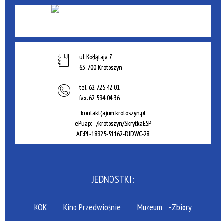
ul. Kołłątaja 7,
63-700 Krotoszyn
tel.
62 725 42 01
fax.
62 594 04 36
kontakt(a)um.krotoszyn.pl
ePuap: /krotoszyn/SkrytkaESP
AE:PL-18925-51162-DIDWC-28
JEDNOSTKI:
KOK
Kino Przedwiośnie
Muzeum
-Zbiory