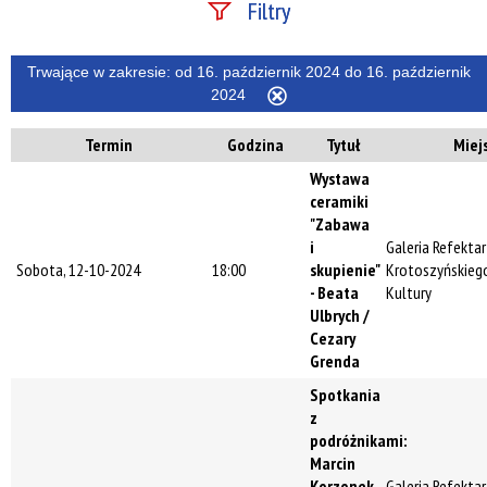
Filtry
Szukana fraza
Trwające w zakresie:
od 16. październik 2024 do 16. październik
2024
Usuń
ten
Termin
Godzina
Tytuł
Miej
filtr
Kategoria
Wystawa
ceramiki
"Zabawa
Trwające w
i
Galeria Refekta
zakresie
Sobota, 12-10-2024
18:00
skupienie"
Krotoszyńskieg
- Beata
Kultury
—
Ulbrych /
Cezary
Miejsce
Grenda
Spotkania
z
Organizator
podróżnikami:
Marcin
Korzonek
Galeria Refekta