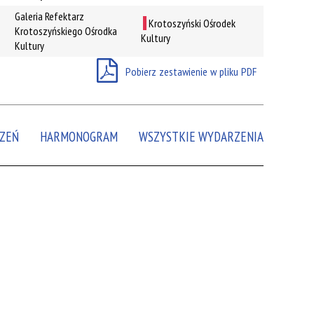
Galeria Refektarz
Krotoszyński Ośrodek
Miejsce
Krotoszyńskiego Ośrodka
Kultury
Kultury
Organizator
Pobierz zestawienie w pliku PDF
Promowane
ZEŃ
HARMONOGRAM
WSZYSTKIE WYDARZENIA