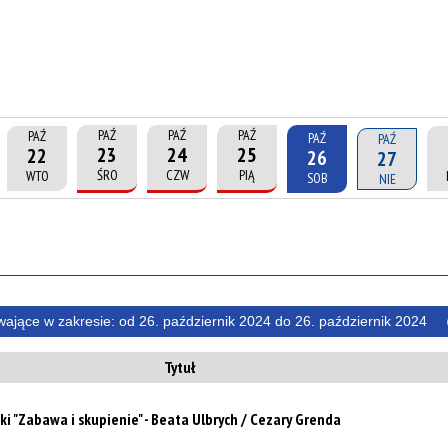
PAŹ
PAŹ
PAŹ
PAŹ
PAŹ
PAŹ
23
24
25
22
26
27
ŚRO
CZW
PIĄ
WTO
SOB
NIE
wające w zakresie:
od 26. październik 2024 do 26. październik 2024
Tytuł
i "Zabawa i skupienie" - Beata Ulbrych / Cezary Grenda