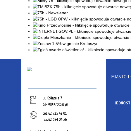
MIASTO I
ul. Kołłątaja 7,
JEDNOST
63-700 Krotoszyn
tel.
62 725 42 01
fax.
62 594 04 36