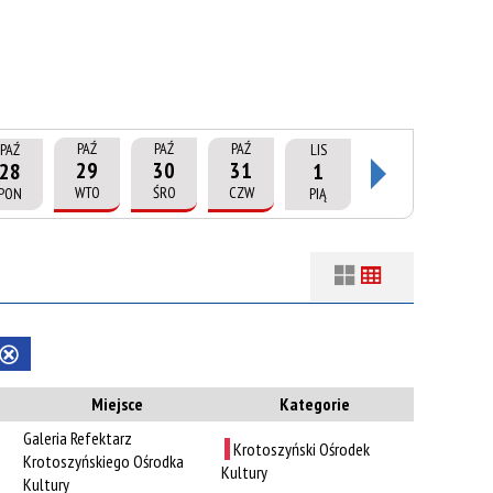
PAŹ
PAŹ
PAŹ
PAŹ
LIS
29
30
31
28
1
WTO
ŚRO
CZW
PON
PIĄ
Filtry
Szukana fraza
Usuń
Kategoria
ten
Miejsce
Kategorie
filtr
Galeria Refektarz
Trwające w
Krotoszyński Ośrodek
—
Krotoszyńskiego Ośrodka
zakresie
Kultury
Kultury