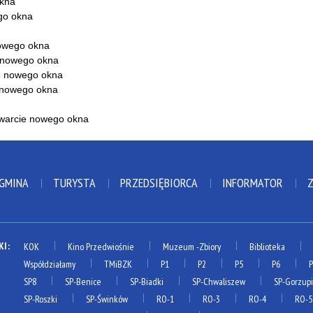
 GMINA
TURYSTA
PRZEDSIĘBIORCA
INFORMATOR
KI:
KOK
Kino Przedwiośnie
Muzeum
-Zbiory
Biblioteka
Współdziałamy
TMiBZK
P1
P2
P5
P6
SP8
SP-Benice
SP-Biadki
SP-Chwaliszew
SP-Gorzup
SP-Roszki
SP-Świnków
RO-1
RO-3
RO-4
RO-5