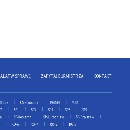
ZAŁATW SPRAWĘ
ZAPYTAJ BURMISTRZA
KONTAKT
KCUS
CSiR Wodnik
PGKiM
MZK
P7
SP1
SP3
SP4
SP5
SP7
ia
SP-Kobierno
SP-Lutogniew
SP-Orpiszew
RO-6
RO-7
RO-8
RO-9