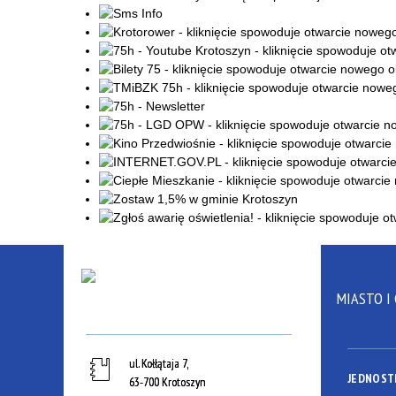
MIASTO I
ul. Kołłątaja 7,
JEDNOST
63-700 Krotoszyn