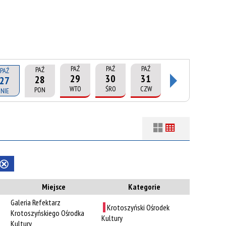
PAŹ
PAŹ
PAŹ
PAŹ
PAŹ
29
30
31
28
27
WTO
ŚRO
CZW
PON
NIE
Filtry
Szukana fraza
Usuń
Kategoria
ten
Miejsce
Kategorie
filtr
Galeria Refektarz
Trwające w
Krotoszyński Ośrodek
—
Krotoszyńskiego Ośrodka
zakresie
Kultury
Kultury