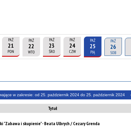
PAŹ
PAŹ
PAŹ
PAŹ
PAŹ
PAŹ
21
23
24
22
25
26
PON
ŚRO
CZW
WTO
PIĄ
SOB
wające w zakresie:
od 25. październik 2024 do 25. październik 2024
Tytuł
i "Zabawa i skupienie" - Beata Ulbrych / Cezary Grenda