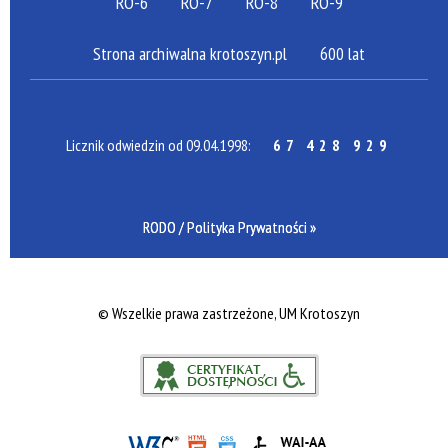
RO-6
RO-7
RO-8
RO-9
Strona archiwalna krotoszyn.pl
600 lat
Licznik odwiedzin od 09.04.1998:
67 428 929
RODO / Polityka Prywatności »
©
Wszelkie prawa zastrzeżone, UM Krotoszyn