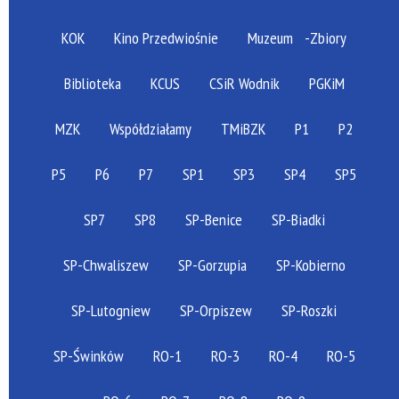
KOK
Kino Przedwiośnie
Muzeum
-Zbiory
Biblioteka
KCUS
CSiR Wodnik
PGKiM
MZK
Współdziałamy
TMiBZK
P1
P2
P5
P6
P7
SP1
SP3
SP4
SP5
SP7
SP8
SP-Benice
SP-Biadki
SP-Chwaliszew
SP-Gorzupia
SP-Kobierno
SP-Lutogniew
SP-Orpiszew
SP-Roszki
SP-Świnków
RO-1
RO-3
RO-4
RO-5