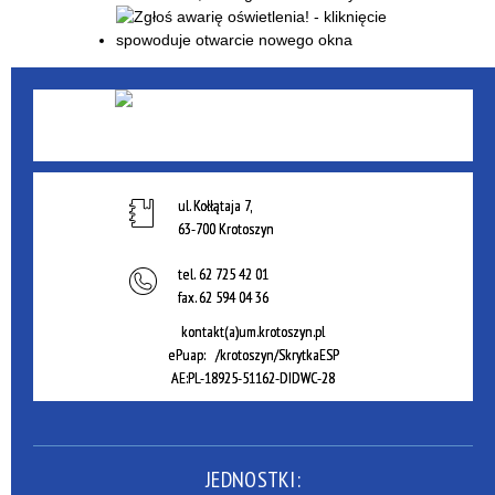
ul. Kołłątaja 7,
63-700 Krotoszyn
tel.
62 725 42 01
fax.
62 594 04 36
kontakt(a)um.krotoszyn.pl
ePuap: /krotoszyn/SkrytkaESP
AE:PL-18925-51162-DIDWC-28
JEDNOSTKI: