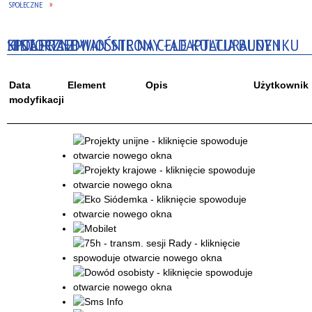
SPOŁECZNE
HISTORIA ZMIAN STRONY - ADAPTACJA BUDYNKU KINA PRZEDWIOŚNIE NA CELE KULTURALNE I SPOŁECZNE
Data
Element
Opis
Użytkownik
modyfikacji