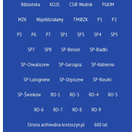
Biblioteka
KCUS
CSiR Wodnik
PGKiM
MZK
Współdziałamy
TMiBZK
P1
P2
P5
P6
P7
SP1
SP3
SP4
SP5
SP7
SP8
SP-Benice
SP-Biadki
SP-Chwaliszew
SP-Gorzupia
SP-Kobierno
SP-Lutogniew
SP-Orpiszew
SP-Roszki
SP-Świnków
RO-1
RO-3
RO-4
RO-5
RO-6
RO-7
RO-8
RO-9
Strona archiwalna krotoszyn.pl
600 lat