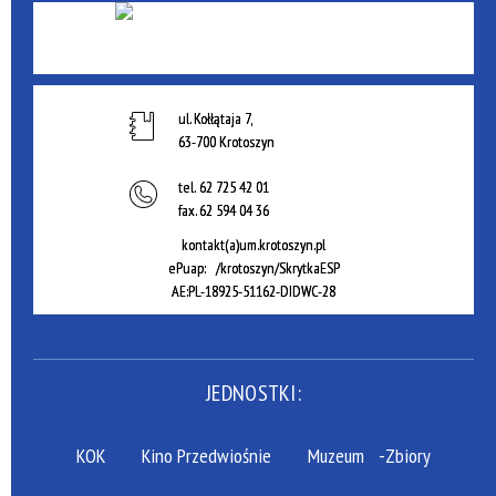
ul. Kołłątaja 7,
63-700 Krotoszyn
tel.
62 725 42 01
fax.
62 594 04 36
kontakt(a)um.krotoszyn.pl
ePuap: /krotoszyn/SkrytkaESP
AE:PL-18925-51162-DIDWC-28
JEDNOSTKI:
KOK
Kino Przedwiośnie
Muzeum
-Zbiory