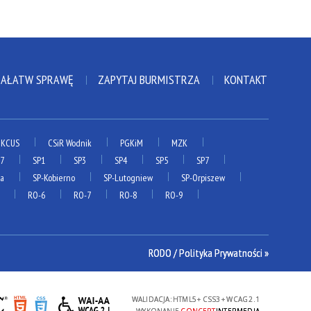
ZAŁATW SPRAWĘ
ZAPYTAJ BURMISTRZA
KONTAKT
KCUS
CSiR Wodnik
PGKiM
MZK
P7
SP1
SP3
SP4
SP5
SP7
ia
SP-Kobierno
SP-Lutogniew
SP-Orpiszew
RO-6
RO-7
RO-8
RO-9
RODO / Polityka Prywatności »
WALIDACJA:
HTML5
+
CSS3
+
WCAG 2.1