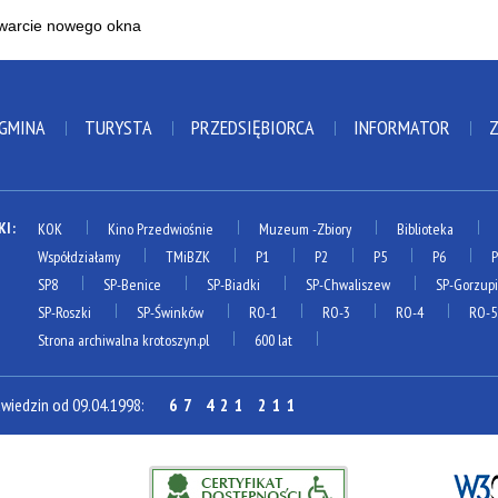
 GMINA
TURYSTA
PRZEDSIĘBIORCA
INFORMATOR
KI:
KOK
Kino Przedwiośnie
Muzeum
-Zbiory
Biblioteka
Współdziałamy
TMiBZK
P1
P2
P5
P6
SP8
SP-Benice
SP-Biadki
SP-Chwaliszew
SP-Gorzup
SP-Roszki
SP-Świnków
RO-1
RO-3
RO-4
RO-5
Strona archiwalna krotoszyn.pl
600 lat
dwiedzin od 09.04.1998:
67 421 211