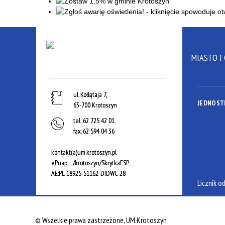
MIASTO I
ul. Kołłątaja 7,
JEDNOST
63-700 Krotoszyn
tel.
62 725 42 01
fax.
62 594 04 36
kontakt(a)um.krotoszyn.pl
ePuap: /krotoszyn/SkrytkaESP
AE:PL-18925-51162-DIDWC-28
Licznik o
©
Wszelkie prawa zastrzeżone, UM Krotoszyn