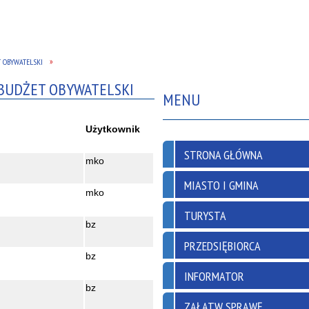
T OBYWATELSKI
 BUDŻET OBYWATELSKI
MENU
Użytkownik
STRONA GŁÓWNA
mko
MIASTO I GMINA
mko
TURYSTA
bz
PRZEDSIĘBIORCA
bz
INFORMATOR
bz
ZAŁATW SPRAWĘ